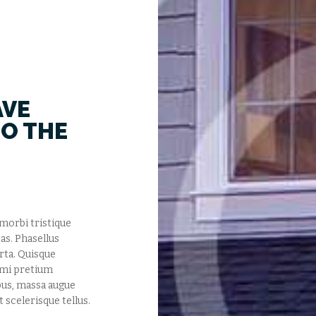
AVE
O THE
 morbi tristique
as. Phasellus
orta. Quisque
in mi pretium
pus, massa augue
 scelerisque tellus.