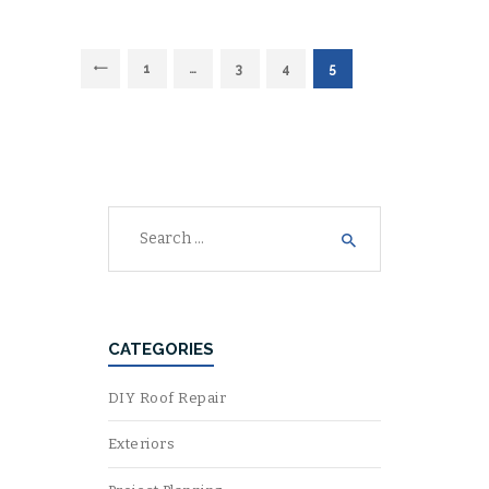
POSTS
<
PAGE
1
…
PAGE
3
PAGE
4
PAGE
5
NAVIGATION
Search
for:
CATEGORIES
DIY Roof Repair
Exteriors