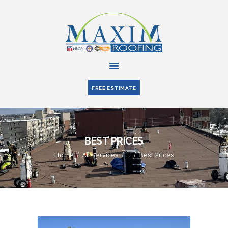
HOME
ABOUT US
FREE ESTIMATE
SERVICES
PARTNERS
BLOG
BEST PRICES
CONTACT US
Home
All Services
...
Best Prices