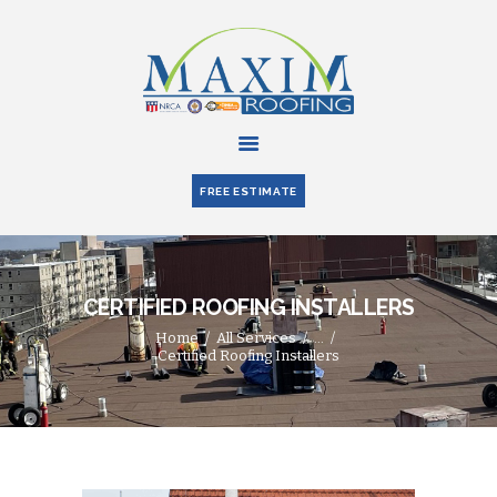
HOME
ABOUT US
FREE ESTIMATE
SERVICES
PARTNERS
BLOG
CERTIFIED ROOFING INSTALLERS
CONTACT US
Home
All Services
...
Certified Roofing Installers