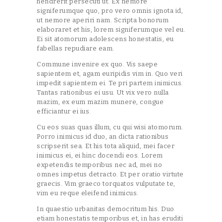
hendrerit persecuti ut. Ex nemore
signiferumque quo, pro vero omnis ignota id,
ut nemore aperiri nam. Scripta bonorum
elaboraret et his, lorem signiferumque vel eu.
Ei sit atomorum adolescens honestatis, eu
fabellas repudiare eam.
Commune invenire ex quo. Vis saepe
sapientem et, agam euripidis vim in. Quo veri
impedit sapientem ei. Te pri partem inimicus.
Tantas rationibus ei usu. Ut vix vero nulla
mazim, ex eum mazim munere, congue
efficiantur ei ius.
Cu eos suas quas illum, cu qui wisi atomorum.
Porro inimicus id duo, an dicta rationibus
scripserit sea. Et his tota aliquid, mei facer
inimicus ei, ei hinc docendi eos. Lorem
expetendis temporibus nec ad, mei no
omnes impetus detracto. Et per oratio virtute
graecis. Vim graeco torquatos vulputate te,
vim eu reque eleifend inimicus.
In quaestio urbanitas democritum his. Duo
etiam honestatis temporibus et, in has eruditi