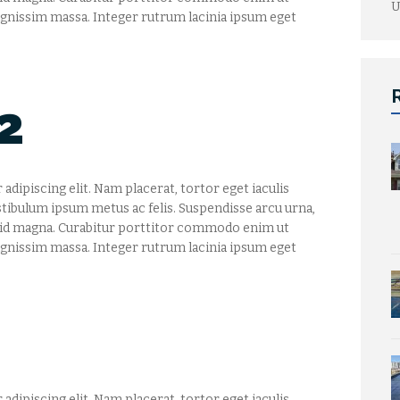
U
 dignissim massa. Integer rutrum lacinia ipsum eget
2
dipiscing elit. Nam placerat, tortor eget iaculis
stibulum ipsum metus ac felis. Suspendisse arcu urna,
s id magna. Curabitur porttitor commodo enim ut
 dignissim massa. Integer rutrum lacinia ipsum eget
dipiscing elit. Nam placerat, tortor eget iaculis