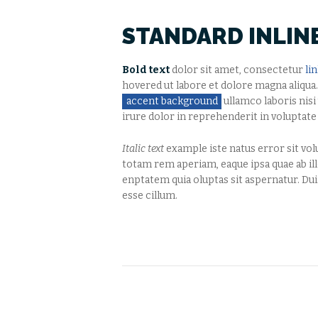
STANDARD INLIN
Bold text
dolor sit amet, consectetur
li
hovered ut labore et dolore magna aliqua
accent background
ullamco laboris nisi 
irure dolor in reprehenderit in voluptate 
Italic text
example iste natus error sit vo
totam rem aperiam, eaque ipsa quae ab il
enptatem quia oluptas sit aspernatur. Duis
esse cillum.