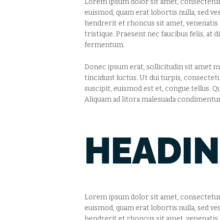
Lorem ipsum dolor sit amet, consectetur a
euismod, quam erat lobortis nulla, sed ve
hendrerit et rhoncus sit amet, venenati
tristique. Praesent nec faucibus felis, at
fermentum.
Donec ipsum erat, sollicitudin sit amet ma
tincidunt luctus. Ut dui turpis, consectet
suscipit, euismod est et, congue tellus. 
Aliquam ad litora malesuada condimentum
HEADIN
Lorem ipsum dolor sit amet, consectetur a
euismod, quam erat lobortis nulla, sed ve
hendrerit et rhoncus sit amet, venenati