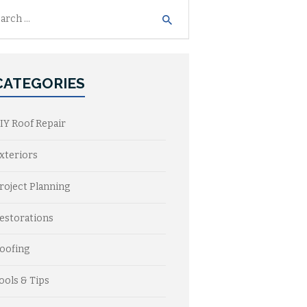
h
CATEGORIES
IY Roof Repair
xteriors
roject Planning
estorations
oofing
ools & Tips