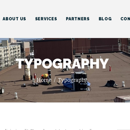
HOME
ABOUT US
ABOUT US
SERVICES
PARTNERS
BLOG
CON
SERVICES
PARTNERS
BLOG
TYPOGRAPHY
CONTACT US
Home
Typography