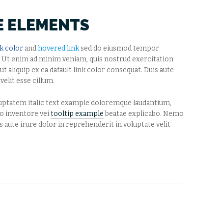
E ELEMENTS
nk color
and
hovered link
sed do eiusmod tempor
. Ut enim ad minim veniam, quis nostrud exercitation
ut aliquip ex ea dafault link color consequat. Duis aute
velit esse cillum.
luptatem italic text example doloremque laudantium,
lo inventore vei
tooltip example
beatae explicabo. Nemo
 aute irure dolor in reprehenderit in voluptate velit