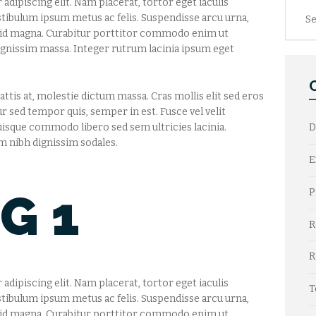
dipiscing elit. Nam placerat, tortor eget iaculis
Searc
stibulum ipsum metus ac felis. Suspendisse arcu urna,
for:
s id magna. Curabitur porttitor commodo enim ut
 dignissim massa. Integer rutrum lacinia ipsum eget
ttis at, molestie dictum massa. Cras mollis elit sed eros
ur sed tempor quis, semper in est. Fusce vel velit
Quisque commodo libero sed sem ultricies lacinia.
D
 nibh dignissim sodales.
E
P
G 1
R
R
dipiscing elit. Nam placerat, tortor eget iaculis
T
stibulum ipsum metus ac felis. Suspendisse arcu urna,
s id magna. Curabitur porttitor commodo enim ut