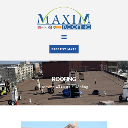
HOME
ABOUT US
FREE ESTIMATE
SERVICES
PARTNERS
BLOG
ROOFING
CONTACT US
Home
All Posts
Roofing