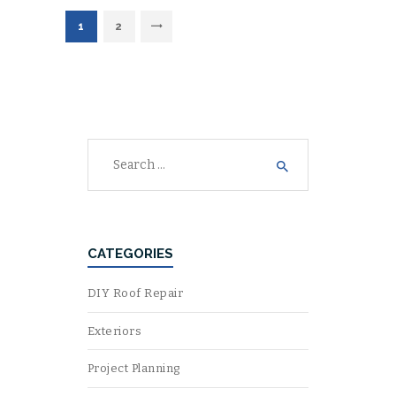
POSTS
PAGE
1
>
PAGE
2
NAVIGATION
Search
for:
CATEGORIES
DIY Roof Repair
Exteriors
Project Planning